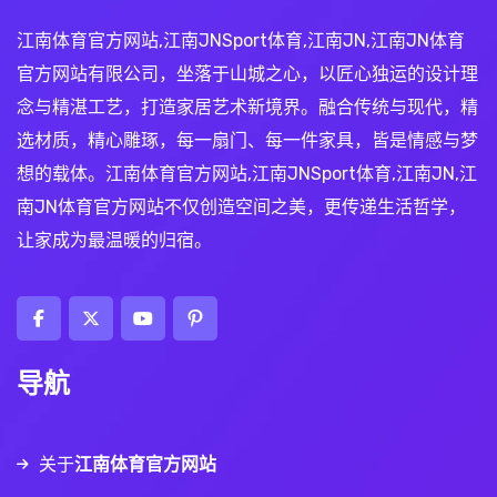
江南体育官方网站,江南JNSport体育,江南JN,江南JN体育
官方网站有限公司，坐落于山城之心，以匠心独运的设计理
念与精湛工艺，打造家居艺术新境界。融合传统与现代，精
选材质，精心雕琢，每一扇门、每一件家具，皆是情感与梦
想的载体。江南体育官方网站,江南JNSport体育,江南JN,江
南JN体育官方网站不仅创造空间之美，更传递生活哲学，
让家成为最温暖的归宿。
导航
关于
江南体育官方网站