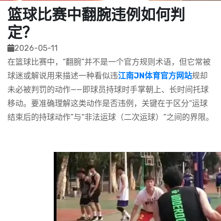
篮球比赛中翻腕违例如何判
定？
2026-05-11
在篮球比赛中，“翻腕”并不是一个官方规则术语，但它常被
球迷或解说用来描述一种看似违
江南JN体育官方网站
规却
未必被判罚的动作——即球员持球时手掌朝上、长时间托球
移动。要准确理解这类动作是否违例，关键在于区分“运球
结束后的持球动作”与“非法运球（二次运球）”之间的界限。