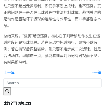
动只要不超出走步限制，即使手掌朝上托球，也不违例。真
正的问题在于是否在运球过程中非法控制球体。裁判关注的
是动作是否破坏了运球的连续性与公平性，而非手部姿态本
身。
总结来说，“翻腕”是否违例，核心在于判断该动作发生在运
球阶段还是持球阶段。若在运球中托球前行，属携带球违
例；若在持球后调整姿势，则只要不走步或二次运球，就是
合法动作。理解这一点，就能看懂裁判为何有时视而不见，
有时果断鸣哨。
上一篇
下一篇