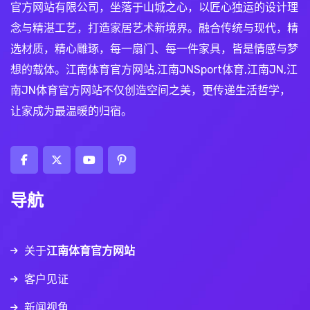
官方网站有限公司，坐落于山城之心，以匠心独运的设计理
念与精湛工艺，打造家居艺术新境界。融合传统与现代，精
选材质，精心雕琢，每一扇门、每一件家具，皆是情感与梦
想的载体。江南体育官方网站,江南JNSport体育,江南JN,江
南JN体育官方网站不仅创造空间之美，更传递生活哲学，
让家成为最温暖的归宿。
导航
关于
江南体育官方网站
客户见证
新闻视角