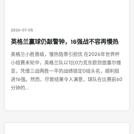
2026-07-05
英格兰赢球仍敲警钟，16强战不容再慢热
英格兰小胜晋级，慢热隐患引担忧 在2026年世界杯
小组赛末轮中，英格兰队以1比0力克东欧劲旅塞尔维
亚，凭借三战两胜一平的战绩锁定G组头名，顺利挺
进16强。然而，尽管结果令人满意，球队在比赛前60
分钟的...