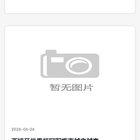
2026-06-26