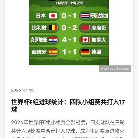
2026-07-18
世界杯E组进球统计：四队小组赛共打入17
球
2026年世界杯E组小组赛全部战罢，四支球队在三轮
共计六场比赛中合计打入17球，成为本届赛事进攻火