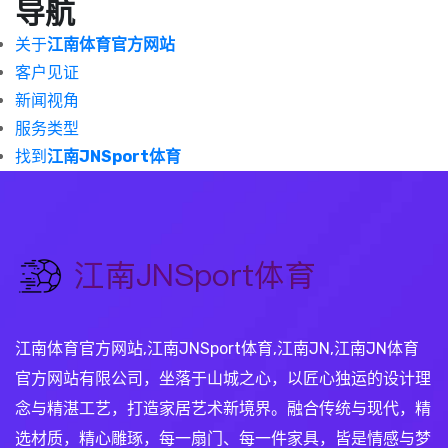
导航
关于
江南体育官方网站
客户见证
新闻视角
服务类型
找到
江南JNSport体育
江南体育官方网站,江南JNSport体育,江南JN,江南JN体育
官方网站有限公司，坐落于山城之心，以匠心独运的设计理
念与精湛工艺，打造家居艺术新境界。融合传统与现代，精
选材质，精心雕琢，每一扇门、每一件家具，皆是情感与梦