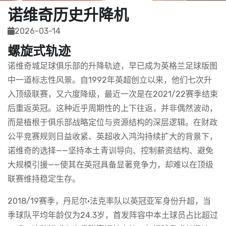
诺维奇历史升降机
2026-03-14
螺旋式轨迹
诺维奇城足球俱乐部的升降轨迹，早已成为英格兰足球版图
中一道标志性风景。自1992年英超创立以来，他们七次升
入顶级联赛，又六度降级，最近一次是在2021/22赛季结束
后重返英冠。这种近乎周期性的上下往返，并非偶然波动，
而是植根于俱乐部战略定位与资源结构的深层逻辑。在财政
公平竞赛规则日益收紧、英超收入鸿沟持续扩大的背景下，
诺维奇的选择——坚持本土青训导向、控制薪资结构、避免
大规模引援——使其在英冠具备显著竞争力，却难以在顶级
联赛维持稳定生存。
2018/19赛季，丹尼尔·法克率队以英冠亚军身份升超，当
季球队平均年龄仅为24.3岁，首发阵容中本土球员占比超过