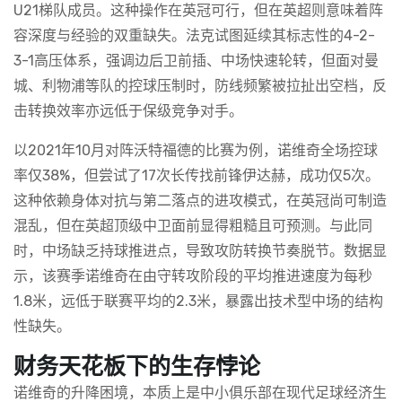
U21梯队成员。这种操作在英冠可行，但在英超则意味着阵
容深度与经验的双重缺失。法克试图延续其标志性的4-2-
3-1高压体系，强调边后卫前插、中场快速轮转，但面对曼
城、利物浦等队的控球压制时，防线频繁被拉扯出空档，反
击转换效率亦远低于保级竞争对手。
以2021年10月对阵沃特福德的比赛为例，诺维奇全场控球
率仅38%，但尝试了17次长传找前锋伊达赫，成功仅5次。
这种依赖身体对抗与第二落点的进攻模式，在英冠尚可制造
混乱，但在英超顶级中卫面前显得粗糙且可预测。与此同
时，中场缺乏持球推进点，导致攻防转换节奏脱节。数据显
示，该赛季诺维奇在由守转攻阶段的平均推进速度为每秒
1.8米，远低于联赛平均的2.3米，暴露出技术型中场的结构
性缺失。
财务天花板下的生存悖论
诺维奇的升降困境，本质上是中小俱乐部在现代足球经济生