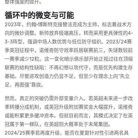
整体强度的提升。
循环中的微变与可能
2023年，约翰·博斯特克接替法克成为主帅，标志着战术方
向的微妙调整。新帅放弃极端高压，转而采用更具弹性的4-
3-3阵型，强调中场人数优势与低位防守组织。2023/24赛
季英冠征程中，诺维奇防守效率跃居联赛前三，失球数较前
一赛季减少12粒。这一变化暗示俱乐部开始正视过往在顶级
联赛的结构性缺陷：不再幻想以攻代守，而是优先构建生存
基础。尽管进攻创造力仍显不足，但至少在理念上向“先立
足、再图强”靠拢。
然而，真正的突破仍需外部变量介入。若英超未来进一步改
革转播分成机制，或英冠升级附加赛奖金大幅提升，诺维奇
或能积累更多缓冲资本。但就目前而言，其模式决定了在英
冠属于第一梯队，在英超则大概率处于末尾集团。
2024/25赛季若再度升级，能否在夏窗针对性引进两名具