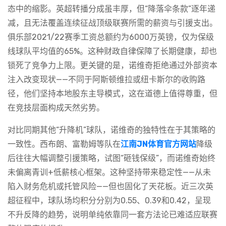
态中的缩影。英超转播分成虽丰厚，但“降落伞条款”逐年递
减，且无法覆盖连续征战顶级联赛所需的薪资与引援支出。
俱乐部2021/22赛季工资总额约为6000万英镑，仅为保级
线球队平均值的65%。这种财政自律保障了长期健康，却也
锁死了竞争力上限。更关键的是，诺维奇拒绝通过外部资本
注入改变现状——不同于阿斯顿维拉或纽卡斯尔的收购路
径，他们坚持本地股东主导模式，这在道德上值得尊重，但
在竞技层面构成天然劣势。
对比同期其他“升降机”球队，诺维奇的独特性在于其策略的
一致性。西布朗、富勒姆等队在
江南JN体育官方网站
降级
后往往大幅调整引援策略，试图“砸钱保级”，而诺维奇始终
未偏离青训+低薪核心框架。这种坚持带来稳定性——从未
陷入财务危机或托管风险——但也固化了天花板。近三次英
超征程中，球队场均积分分别为0.55、0.39和0.42，呈现
不升反降的趋势，说明单纯依靠同一套方法论已难适应联赛