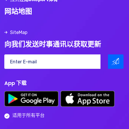
网站地图
SiteMap
向我们发送时事通讯以获取更新
App 下载
适用于所有平台