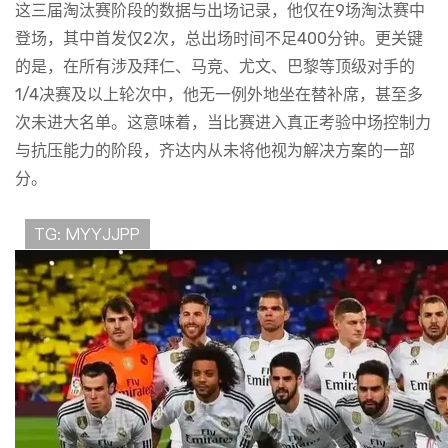
这三届淘汰赛阶段的数据与出场记录，他仅在9场淘汰赛中
登场，其中首发仅2次，总出场时间不足400分钟。更关键
的是，在所有涉及拜仁、马竞、尤文、巴黎等顶级对手的
1/4决赛及以上轮次中，他无一例外地坐在替补席，甚至多
次未进大名单。这意味着，当比赛进入真正考验中场控制力
与抗压能力的阶段，齐达内从未将他视为解决方案的一部
分。