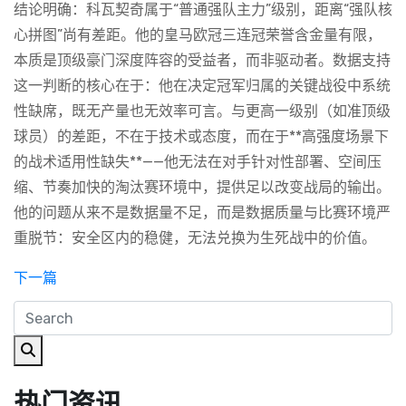
结论明确：科瓦契奇属于“普通强队主力”级别，距离“强队核
心拼图”尚有差距。他的皇马欧冠三连冠荣誉含金量有限，
本质是顶级豪门深度阵容的受益者，而非驱动者。数据支持
这一判断的核心在于：他在决定冠军归属的关键战役中系统
性缺席，既无产量也无效率可言。与更高一级别（如准顶级
球员）的差距，不在于技术或态度，而在于**高强度场景下
的战术适用性缺失**——他无法在对手针对性部署、空间压
缩、节奏加快的淘汰赛环境中，提供足以改变战局的输出。
他的问题从来不是数据量不足，而是数据质量与比赛环境严
重脱节：安全区内的稳健，无法兑换为生死战中的价值。
下一篇
热门资讯