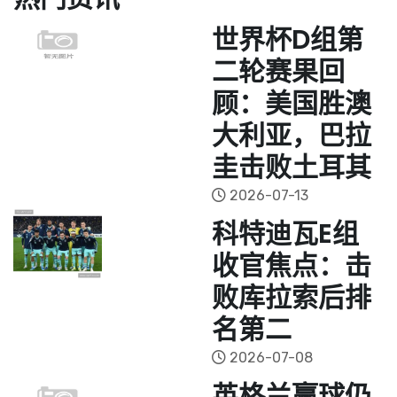
世界杯D组第
二轮赛果回
顾：美国胜澳
大利亚，巴拉
圭击败土耳其
2026-07-13
科特迪瓦E组
收官焦点：击
败库拉索后排
名第二
2026-07-08
英格兰赢球仍