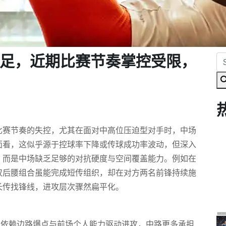
足，近期比赛节奏掌控受限，
比赛节奏的失控，尤其在面对中高位压迫型对手时，中场
面看，这似乎源于控球率下降或传球成功率波动，但深入
，而是中场缺乏足够的对抗硬度与空间覆盖能力。例如在
双后腰组合虽能完成短传组织，却在对方两名前锋持续施
长传找锋线，进攻层次骤然扁平化。
实则依赖边路爆点与前场个人能力驱动进攻，中路更多承担