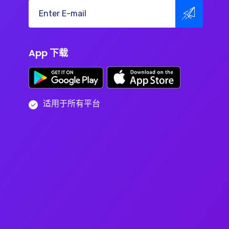
App 下载
适用于所有平台