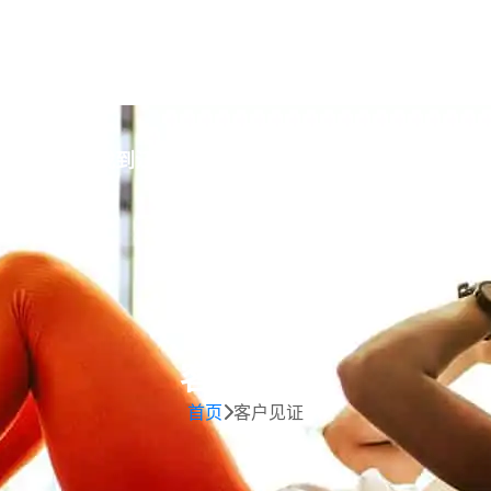
于
江南体育官方网站
客户见证
新闻视角
服务类型
找到
江南JNSport体育
客户见证
首页
客户见证