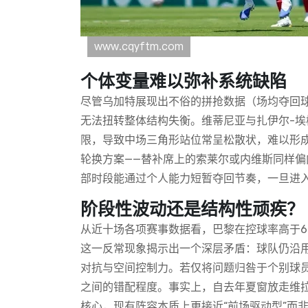
个体变量难以弥补系统缺陷
尽管乌加特展现出不俗的拼抢数据（场均夺回球
无法扭转整体结构失衡。维蒂尼亚与扎伊尔-
限，导致中场三角形站位常呈松散状，难以形
轮换方案——替补席上的索莱尔或内维斯同样偏
部时段能通过个人能力短暂夺回节奏，一旦进
阶段性波动还是结构性顽疾？
从近十场各项赛事数据看，巴黎在控球率高于60
这一反常现象揭示出一个深层矛盾：球队仍沿
对抗与空间控制力。若仅将问题归咎于个别球
之间的错配程度。事实上，自去年夏窗放走维
核心，现有阵容本质上更接近“前场驱动型”而