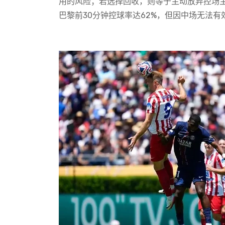
用的风险；若选择回收，则等于主动放弃控场
巴黎前30分钟控球率达62%，但因中场无法