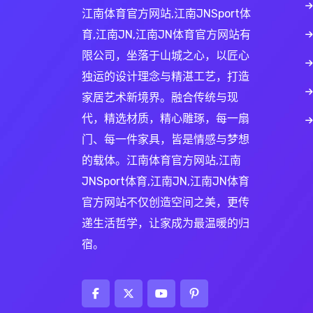
江南体育官方网站,江南JNSport体
育,江南JN,江南JN体育官方网站有
限公司，坐落于山城之心，以匠心
独运的设计理念与精湛工艺，打造
家居艺术新境界。融合传统与现
代，精选材质，精心雕琢，每一扇
门、每一件家具，皆是情感与梦想
的载体。江南体育官方网站,江南
JNSport体育,江南JN,江南JN体育
官方网站不仅创造空间之美，更传
递生活哲学，让家成为最温暖的归
宿。