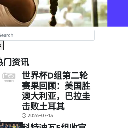
热门资讯
世界杯D组第二轮
赛果回顾：美国胜
澳大利亚，巴拉圭
击败土耳其
2026-07-13