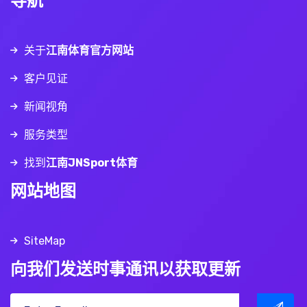
导航
关于
江南体育官方网站
客户见证
新闻视角
服务类型
找到
江南JNSport体育
网站地图
SiteMap
向我们发送时事通讯以获取更新