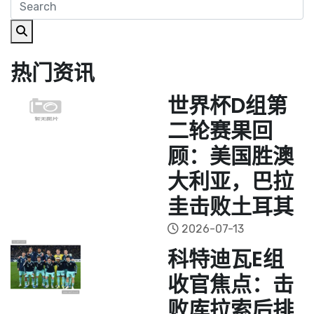
热门资讯
世界杯D组第
二轮赛果回
顾：美国胜澳
大利亚，巴拉
圭击败土耳其
2026-07-13
科特迪瓦E组
收官焦点：击
败库拉索后排