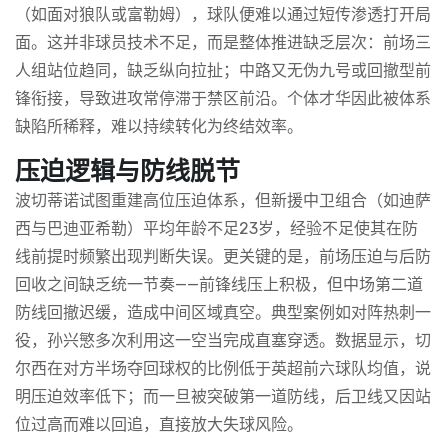
（如面对狼队或富勒姆），球队便难以通过短传渗透打开局
面。这并非球员技术不足，而是整体推进缺乏层次：前场三
人组站位趋同，缺乏纵向拉扯；中路又无伪九号或回撤型前
锋衔接，导致进攻常停滞于禁区前沿。个体才华因此被体系
缺陷所稀释，难以持续转化为终结效率。
压迫逻辑与防线脱节
波切蒂诺试图重建高位压迫体系，但新援中卫组合（如迪萨
西与巴迪亚希勒）平均年龄不足23岁，经验不足使其在防
线前提时频繁出现判断失误。更关键的是，前场压迫与后防
回收之间缺乏统一节奏——前锋线压上积极，但中场第二道
防线回撤迟缓，造成中间区域真空。典型案例如对阵热刺一
役，孙兴慜多次利用这一空当完成直塞穿透。数据显示，切
尔西在对方半场夺回球权的比例低于英超前六球队均值，说
明压迫效率低下；而一旦被突破第一道防线，后卫线又因站
位过高而难以回追，直接放大失球风险。