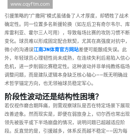
引援策略的“广撒网”模式虽储备了人才厚度，却牺牲了战术
确定性。同一位置多名新援轮换（如左后卫有奇尔韦尔、库
库雷利亚、霍尔三人可用），导致每场比赛的攻防习惯不断
变化。球员难以形成固定配合默契，尤其在高强度对抗中，
微小的沟通误
江南JN体育官方网站
差便可能酿成失误。此
外，年轻球员心理韧性尚未成熟，在连续失利后易陷入信心
危机，进一步削弱比赛稳定性。这种波动并非单纯教练临场
调整问题，而是建队逻辑本身缺乏核心轴心——既无明确战
术哲学锚定方向，也无领袖球员稳定军心。
阶段性波动还是结构性困境？
若仅视作磨合期阵痛，则需观察球队是否在特定场景下展现
改善迹象。然而现实是，即便在弱旅身上，切尔西也常出现
领先被扳平或下半场崩盘的情况，说明问题已超越适应阶
段。反直觉的是，引援越多，体系反而越不稳定——因为每