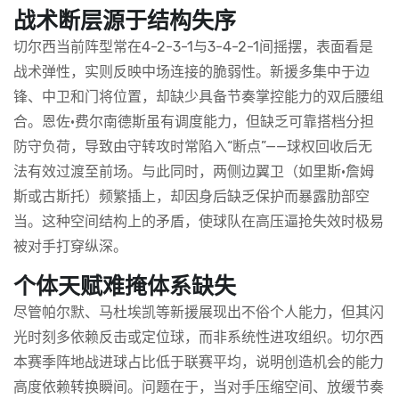
战术断层源于结构失序
切尔西当前阵型常在4-2-3-1与3-4-2-1间摇摆，表面看是
战术弹性，实则反映中场连接的脆弱性。新援多集中于边
锋、中卫和门将位置，却缺少具备节奏掌控能力的双后腰组
合。恩佐·费尔南德斯虽有调度能力，但缺乏可靠搭档分担
防守负荷，导致由守转攻时常陷入“断点”——球权回收后无
法有效过渡至前场。与此同时，两侧边翼卫（如里斯·詹姆
斯或古斯托）频繁插上，却因身后缺乏保护而暴露肋部空
当。这种空间结构上的矛盾，使球队在高压逼抢失效时极易
被对手打穿纵深。
个体天赋难掩体系缺失
尽管帕尔默、马杜埃凯等新援展现出不俗个人能力，但其闪
光时刻多依赖反击或定位球，而非系统性进攻组织。切尔西
本赛季阵地战进球占比低于联赛平均，说明创造机会的能力
高度依赖转换瞬间。问题在于，当对手压缩空间、放缓节奏