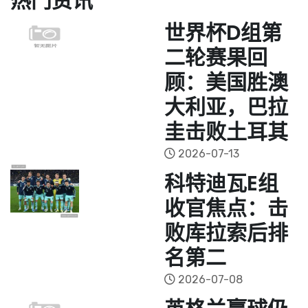
热门资讯
世界杯D组第
二轮赛果回
顾：美国胜澳
大利亚，巴拉
圭击败土耳其
2026-07-13
科特迪瓦E组
收官焦点：击
败库拉索后排
名第二
2026-07-08