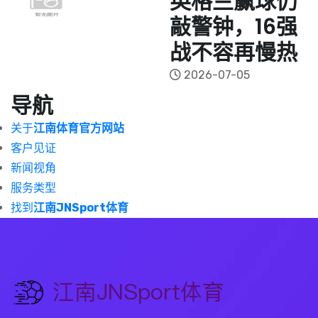
英格兰赢球仍
敲警钟，16强
战不容再慢热
2026-07-05
导航
关于
江南体育官方网站
客户见证
新闻视角
服务类型
找到
江南JNSport体育