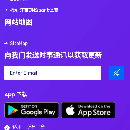
找到
江南JNSport体育
网站地图
SiteMap
向我们发送时事通讯以获取更新
App 下载
适用于所有平台