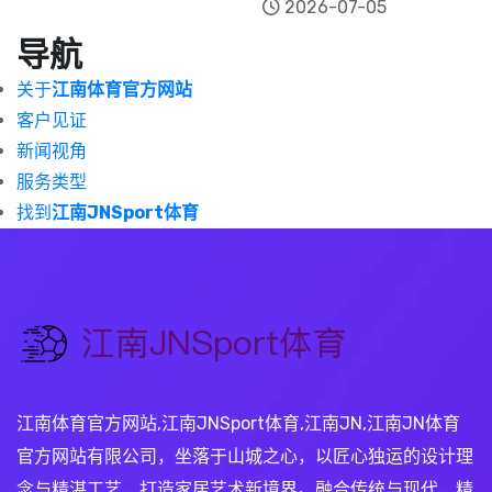
2026-07-05
导航
关于
江南体育官方网站
客户见证
新闻视角
服务类型
找到
江南JNSport体育
江南体育官方网站,江南JNSport体育,江南JN,江南JN体育
官方网站有限公司，坐落于山城之心，以匠心独运的设计理
念与精湛工艺，打造家居艺术新境界。融合传统与现代，精