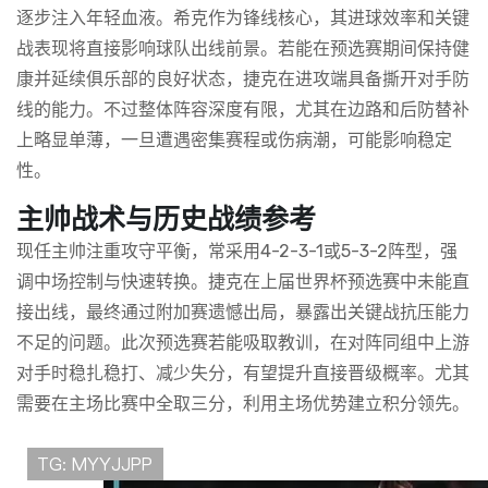
逐步注入年轻血液。希克作为锋线核心，其进球效率和关键
战表现将直接影响球队出线前景。若能在预选赛期间保持健
康并延续俱乐部的良好状态，捷克在进攻端具备撕开对手防
线的能力。不过整体阵容深度有限，尤其在边路和后防替补
上略显单薄，一旦遭遇密集赛程或伤病潮，可能影响稳定
性。
主帅战术与历史战绩参考
现任主帅注重攻守平衡，常采用4-2-3-1或5-3-2阵型，强
调中场控制与快速转换。捷克在上届世界杯预选赛中未能直
接出线，最终通过附加赛遗憾出局，暴露出关键战抗压能力
不足的问题。此次预选赛若能吸取教训，在对阵同组中上游
对手时稳扎稳打、减少失分，有望提升直接晋级概率。尤其
需要在主场比赛中全取三分，利用主场优势建立积分领先。