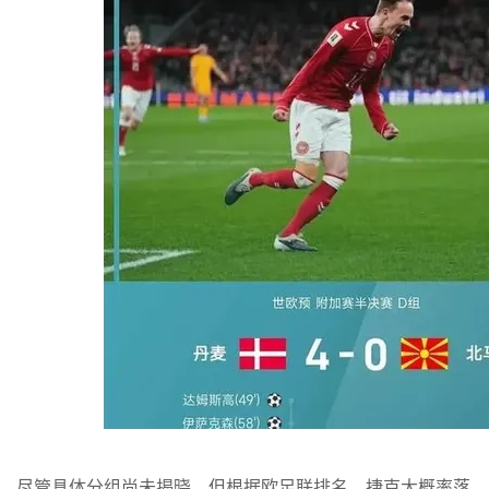
尽管具体分组尚未揭晓，但根据欧足联排名，捷克大概率落