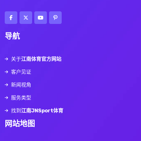
导航
关于
江南体育官方网站
客户见证
新闻视角
服务类型
找到
江南JNSport体育
网站地图