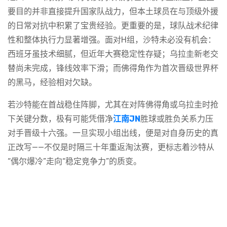
要目的并非直接提升国家队战力，但本土球员在与顶级外援
的日常对抗中积累了宝贵经验。更重要的是，球队战术纪律
性和整体执行力显著增强。面对H组，沙特未必没有机会：
西班牙虽技术细腻，但近年大赛稳定性存疑；乌拉圭新老交
替尚未完成，锋线效率下滑；而佛得角作为首次晋级世界杯
的黑马，经验相对欠缺。
若沙特能在首战稳住阵脚，尤其在对阵佛得角或乌拉圭时抢
下关键分数，极有可能凭借净
江南JN
胜球或胜负关系力压
对手晋级十六强。一旦实现小组出线，便是对自身历史的真
正改写——不仅是时隔三十年重返淘汰赛，更标志着沙特从
“偶尔爆冷”走向“稳定竞争力”的质变。