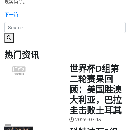
现实篇章。
下一篇
热门资讯
世界杯D组第
二轮赛果回
顾：美国胜澳
大利亚，巴拉
圭击败土耳其
2026-07-13