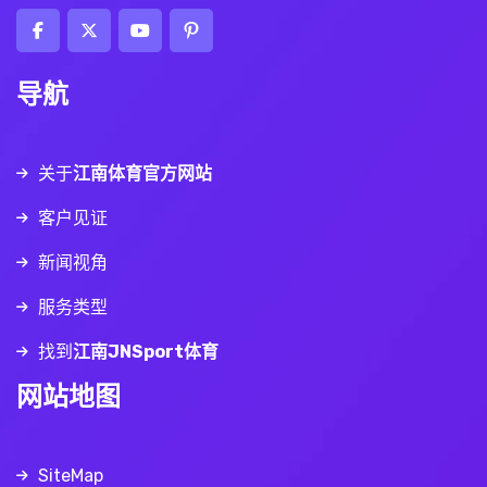
导航
关于
江南体育官方网站
客户见证
新闻视角
服务类型
找到
江南JNSport体育
网站地图
SiteMap