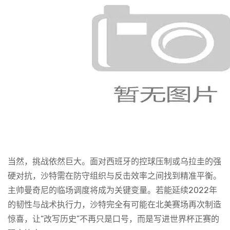
当然，挑战依然巨大。面对西班牙的控球压制或乌拉圭的强
硬对抗，沙特需在防守组织与反击效率之间找到精准平衡。
主帅曼奇尼的临场调度将成为关键变量。若能延续2022年
的韧性与战术执行力，沙特完全有可能在北美赛场再次制造
惊喜，让“改写历史”不再只是口号，而是写进世界杯正赛的