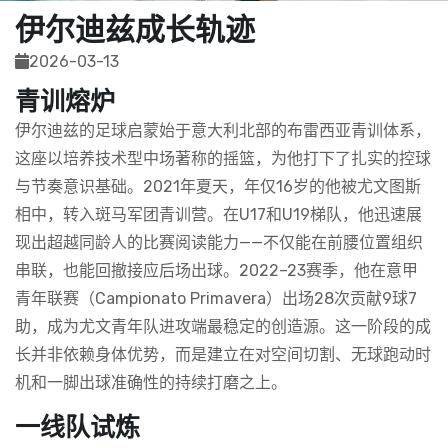
伊尔迪兹成长轨迹
2026-03-13
青训熔炉
伊尔迪兹的足球启蒙始于意大利北部的布雷西亚青训体系，
这座以培养技术型中场著称的摇篮，为他打下了扎实的控球
与节奏意识基础。2021年夏天，年仅16岁的他被尤文图斯
相中，转入斑马军团青训营。在U17和U19梯队，他迅速展
现出超越同龄人的比赛阅读能力——不仅能在前腰位置组织
串联，也能回撤接应后场出球。2022–23赛季，他在意甲
青年联赛（Campionato Primavera）出场28次贡献9球7
助，成为尤文青年队进攻端最稳定的创造源。这一阶段的成
长并非依赖身体优势，而是建立在对空间切割、无球跑动时
机和一脚出球准确性的持续打磨之上。
一线队试炼