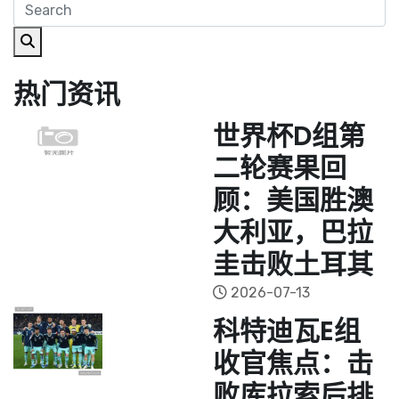
热门资讯
世界杯D组第
二轮赛果回
顾：美国胜澳
大利亚，巴拉
圭击败土耳其
2026-07-13
科特迪瓦E组
收官焦点：击
败库拉索后排