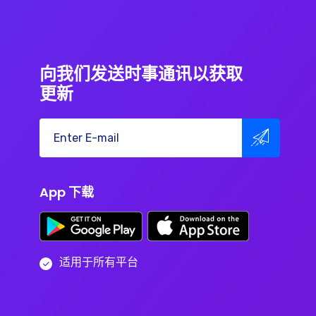
向我们发送时事通讯以获取
更新
App 下载
适用于所有平台