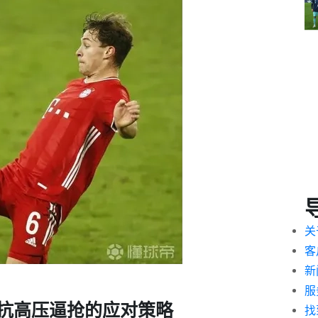
关
客
新
服
抗高压逼抢的应对策略
找