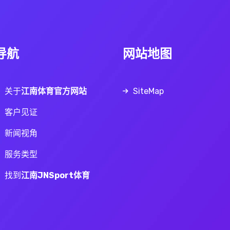
导航
网站地图
关于
江南体育官方网站
SiteMap
客户见证
新闻视角
服务类型
找到
江南JNSport体育