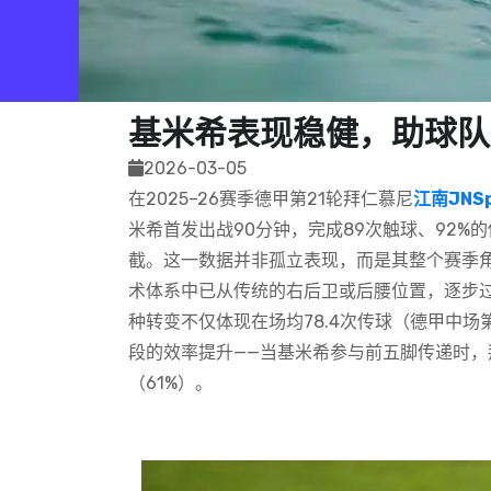
基米希表现稳健，助球队
2026-03-05
在2025–26赛季德甲第21轮拜仁慕尼
江南JNS
米希首发出战90分钟，完成89次触球、92%的
截。这一数据并非孤立表现，而是其整个赛季角
术体系中已从传统的右后卫或后腰位置，逐步过
种转变不仅体现在场均78.4次传球（德甲中场
段的效率提升——当基米希参与前五脚传递时，
（61%）。