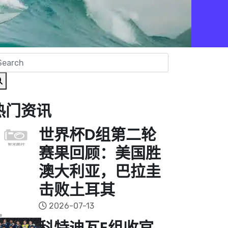
热门资讯
世界杯D组第二轮
赛果回顾：美国胜
澳大利亚，巴拉圭
击败土耳其
2026-07-13