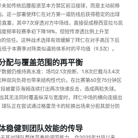
并未如传统后腰般退至本方禁区前沿接球，而是主动前移
构。这一部署使拜仁在对方第一道防线后获得稳定的出球
前直塞，其中7次穿透对方中场线，直接促成穆西亚拉与凯
度频率较赛季初下降18%，但短传渗透比例上升至
力的信任。这种战术选择有效缓解了拜仁在对手高压下后
远低于本赛季对阵类似逼抢体系时的平均值（9.3次）。
分配与覆盖范围的再平衡
据仍维持高水准：场均2.1次抢断、1.8次拦截与3.4次
种双向负荷也带来结构性代价。在比赛第60至75分钟区
时段被霍芬海姆连续打出两次快速反击，造成两粒失球。
—当其无法同时覆盖纵深与宽度时，拜仁中场的横向连接出
，球队正在尝试通过格雷茨卡的轮换出场来分担其部分防
体稳健到团队效能的传导
于其对球队整体节奏的调节能力。自2025年11月以来，