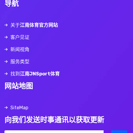
导航
关于
江南体育官方网站
客户见证
新闻视角
服务类型
找到
江南JNSport体育
网站地图
SiteMap
向我们发送时事通讯以获取更新